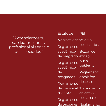
Estatutos
PEI
“Potenciamos tu
Normatividad
Valores
calidad humana y
pecuniarios
Reglamento
profesional al servicio
de la sociedad”
académico
Buzón de
de pregrado
ética y
buen
Reglamento
gobierno
académico
de
Reglamento
posgrados
escalafon
docente
Reglamento
del personal
Tratamiento
docente
de datos
personales
Reglamento
de opciones
Reglamento