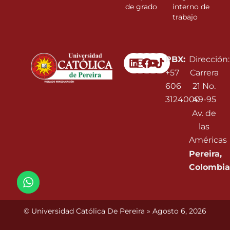
de grado
interno de
trabajo
Linkedin
Instagram
Facebook
Youtube
PBX:
Dirección:
+57
Carrera
606
21 No.
3124000
49-95
Av. de
las
Américas
Pereira,
Colombia
© Universidad Católica De Pereira » Agosto 6, 2026