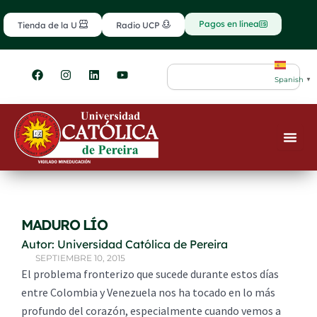
Ir
contenido
al
Pagos en línea
Tienda de la U
Radio UCP
contenido
F
I
L
Y
Search
a
n
i
o
Spanish
▼
c
s
n
u
e
t
k
t
b
a
e
u
o
g
d
b
o
r
i
e
k
a
n
m
MADURO LÍO
Autor: Universidad Católica de Pereira
SEPTIEMBRE 10, 2015
El problema fronterizo que sucede durante estos días
entre Colombia y Venezuela nos ha tocado en lo más
profundo del corazón, especialmente cuando vemos a