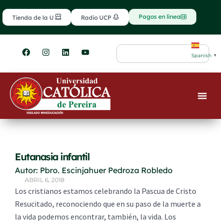
Ir
contenido
al
Pagos en línea
Tienda de la U
Radio UCP
contenido
F
I
L
Y
Search
a
n
i
o
Spanish
▼
c
s
n
u
e
t
k
t
b
a
e
u
o
g
d
b
o
r
i
e
k
a
n
m
Eutanasia infantil
Autor: Pbro. Escinjahuer Pedroza Robledo
ABRIL 6, 2018
Los cristianos estamos celebrando la Pascua de Cristo
Resucitado, reconociendo que en su paso de la muerte a
la vida podemos encontrar, también, la vida. Los