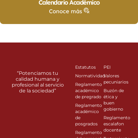
Calendario Académico
Conoce más
Estatutos
PEI
“Potenciamos tu
Normatividad
Valores
calidad humana y
pecuniarios
Reglamento
profesional al servicio
de la sociedad”
académico
Buzón de
de pregrado
ética y
buen
Reglamento
gobierno
académico
de
Reglamento
posgrados
escalafon
docente
Reglamento