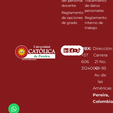
del personal
Tratamiento
docente
de datos
personales
Reglamento
de opciones
Reglamento
de grado
interno de
trabajo
Linkedin
Instagram
Facebook
Youtube
PBX:
Dirección:
+57
Carrera
606
21 No.
3124000
49-95
Av. de
las
Américas
Pereira,
Colombia