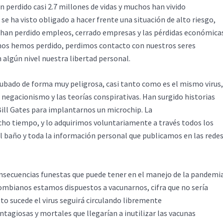
n perdido casi 2.7 millones de vidas y muchos han vivido
se ha visto obligado a hacer frente una situación de alto riesgo,
e han perdido empleos, cerrado empresas y las pérdidas económica
enos hemos perdido, perdimos contacto con nuestros seres
n algún nivel nuestra libertad personal.
cubado de forma muy peligrosa, casi tanto como es el mismo virus,
 negacionismo y las teorías conspirativas. Han surgido historias
Bill Gates para implantarnos un microchip. La
cho tiempo, y lo adquirimos voluntariamente a través todos los
al baño y toda la información personal que publicamos en las rede
nsecuencias funestas que puede tener en el manejo de la pandemia
ombianos estamos dispuestos a vacunarnos, cifra que no sería
sto sucede el virus seguirá circulando libremente
agiosas y mortales que llegarían a inutilizar las vacunas