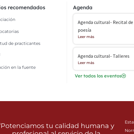
cios recomendados
Agenda
ciación
Agenda cultural- Recital de
poesía
catorias
Leer más
itud de practicantes
F
Agenda cultural- Talleres
Leer más
ción en la fuente
Ver todos los eventos
Esta
“Potenciamos tu calidad humana y
Nor
profesional al servicio de la