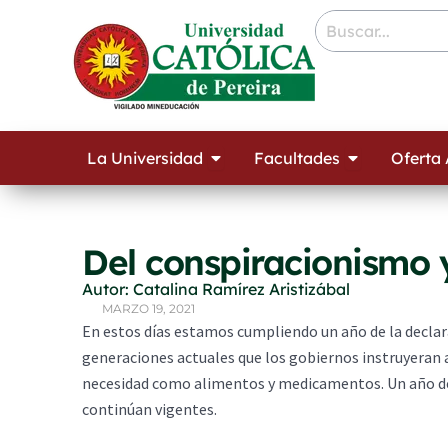
Ir
contenido
al
contenido
Open La Universidad
Open Facult
La Universidad
Facultades
Oferta
Del conspiracionismo 
Autor: Catalina Ramírez Aristizábal
MARZO 19, 2021
En estos días estamos cumpliendo un año de la declar
generaciones actuales que los gobiernos instruyeran a 
necesidad como alimentos y medicamentos. Un año de
continúan vigentes.