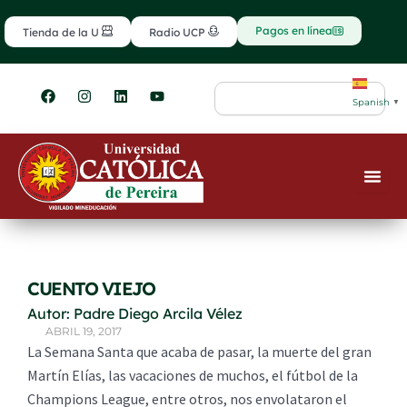
Ir
contenido
al
Pagos en línea
Tienda de la U
Radio UCP
contenido
F
I
L
Y
Search
a
n
i
o
Spanish
▼
c
s
n
u
e
t
k
t
b
a
e
u
o
g
d
b
o
r
i
e
k
a
n
m
CUENTO VIEJO
Autor: Padre Diego Arcila Vélez
ABRIL 19, 2017
La Semana Santa que acaba de pasar, la muerte del gran
Martín Elías, las vacaciones de muchos, el fútbol de la
Champions League, entre otros, nos envolataron el