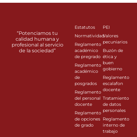
Estatutos
PEI
“Potenciamos tu
Normatividad
Valores
calidad humana y
pecuniarios
Reglamento
profesional al servicio
de la sociedad”
académico
Buzón de
de pregrado
ética y
buen
Reglamento
gobierno
académico
de
Reglamento
posgrados
escalafon
docente
Reglamento
del personal
Tratamiento
docente
de datos
personales
Reglamento
de opciones
Reglamento
de grado
interno de
trabajo