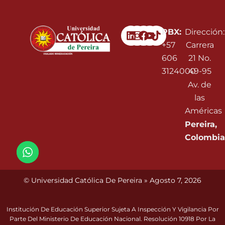
Linkedin
Instagram
Facebook
Youtube
PBX:
Dirección:
+57
Carrera
606
21 No.
3124000
49-95
Av. de
las
Américas
Pereira,
Colombia
© Universidad Católica De Pereira » Agosto 7, 2026
Institución De Educación Superior Sujeta A Inspección Y Vigilancia Por
Parte Del Ministerio De Educación Nacional. Resolución 10918 Por La