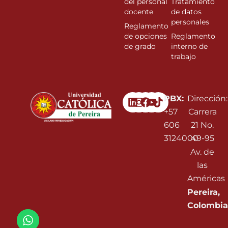
del personal
Tratamiento
docente
de datos
personales
Reglamento
de opciones
Reglamento
de grado
interno de
trabajo
Linkedin
Instagram
Facebook
Youtube
PBX:
Dirección:
+57
Carrera
606
21 No.
3124000
49-95
Av. de
las
Américas
Pereira,
Colombia