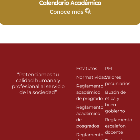
Calendario Académico
Conoce más
Estatutos
PEI
“Potenciamos tu
Normatividad
Valores
calidad humana y
pecuniarios
Reglamento
profesional al servicio
de la sociedad”
académico
Buzón de
de pregrado
ética y
buen
Reglamento
gobierno
académico
de
Reglamento
posgrados
escalafon
docente
Reglamento