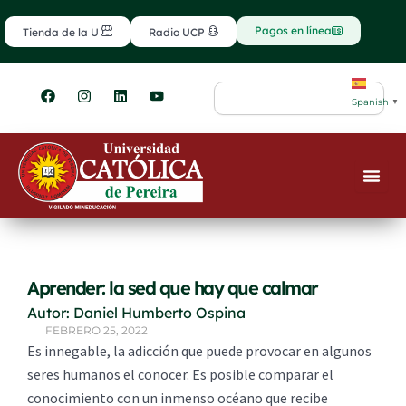
Ir
contenido
al
Pagos en línea
Tienda de la U
Radio UCP
contenido
F
I
L
Y
Search
a
n
i
o
Spanish
▼
c
s
n
u
e
t
k
t
b
a
e
u
o
g
d
b
o
r
i
e
k
a
n
m
Aprender: la sed que hay que calmar
Autor: Daniel Humberto Ospina
FEBRERO 25, 2022
Es innegable, la adicción que puede provocar en algunos
seres humanos el conocer. Es posible comparar el
conocimiento con un inmenso océano que recibe