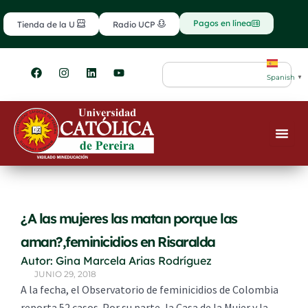
Ir
contenido
al
Pagos en línea
Tienda de la U
Radio UCP
contenido
F
I
L
Y
Search
a
n
i
o
Spanish
▼
c
s
n
u
e
t
k
t
b
a
e
u
o
g
d
b
o
r
i
e
k
a
n
m
¿A las mujeres las matan porque las
aman?,feminicidios en Risaralda
Autor: Gina Marcela Arias Rodríguez
JUNIO 29, 2018
A la fecha, el Observatorio de feminicidios de Colombia
reporta 52 casos. Por su parte, la Casa de la Mujer y la