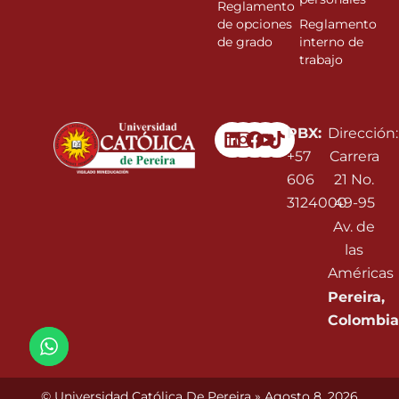
Reglamento
de opciones
Reglamento
de grado
interno de
trabajo
Linkedin
Instagram
Facebook
Youtube
PBX:
Dirección:
+57
Carrera
606
21 No.
3124000
49-95
Av. de
las
Américas
Pereira,
Colombia
© Universidad Católica De Pereira » Agosto 8, 2026