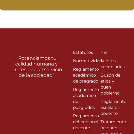
Estatutos
PEI
“Potenciamos tu
Normatividad
Valores
calidad humana y
pecuniarios
Reglamento
profesional al servicio
de la sociedad”
académico
Buzón de
de pregrado
ética y
buen
Reglamento
gobierno
académico
de
Reglamento
posgrados
escalafon
docente
Reglamento
del personal
Tratamiento
docente
de datos
personales