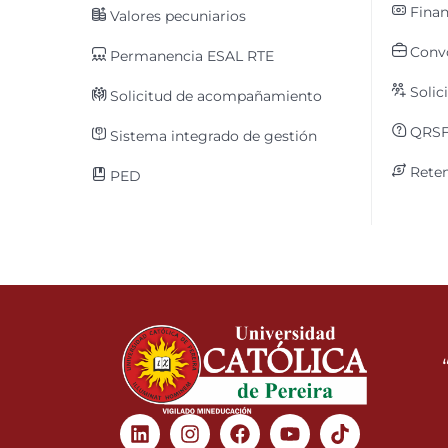
Finan
Valores pecuniarios
Convo
Permanencia ESAL RTE
Solic
Solicitud de acompañamiento
QRS
Sistema integrado de gestión
Reten
PED
Linkedin
Instagram
Facebook
Youtube