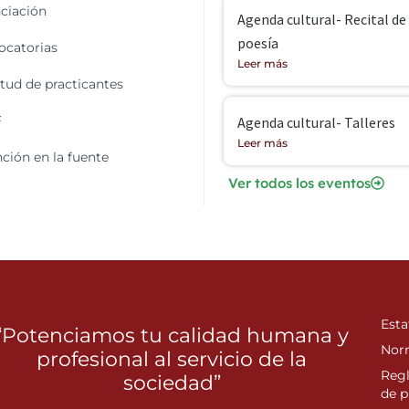
ciación
Agenda cultural- Recital de
poesía
catorias
Leer más
itud de practicantes
F
Agenda cultural- Talleres
Leer más
ción en la fuente
Ver todos los eventos
Esta
“Potenciamos tu calidad humana y
Nor
profesional al servicio de la
Reg
sociedad”
de p