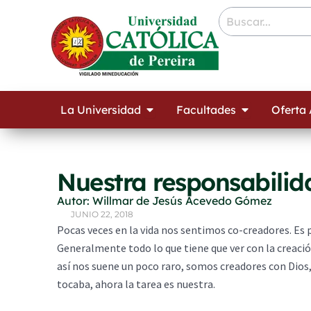
Ir
contenido
al
contenido
Open La Universidad
Open Facult
La Universidad
Facultades
Oferta
Nuestra responsabilid
Autor: Willmar de Jesús Acevedo Gómez
JUNIO 22, 2018
Pocas veces en la vida nos sentimos co-creadores. Es 
Generalmente todo lo que tiene que ver con la creació
así nos suene un poco raro, somos creadores con Dios, 
tocaba, ahora la tarea es nuestra.