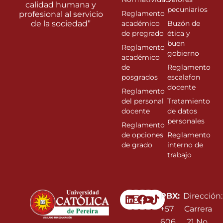
calidad humana y
pecuniarios
Reglamento
profesional al servicio
de la sociedad”
académico
Buzón de
de pregrado
ética y
buen
Reglamento
gobierno
académico
de
Reglamento
posgrados
escalafon
docente
Reglamento
del personal
Tratamiento
docente
de datos
personales
Reglamento
de opciones
Reglamento
de grado
interno de
trabajo
Linkedin
Instagram
Facebook
Youtube
PBX:
Dirección:
+57
Carrera
606
21 No.