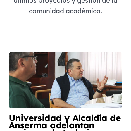
últimos proyectos y gestión de la
comunidad académica.
Page
Page
Page
Page
Page
Page
Page
Universidad y Alcaldía de
Anserma adelantan