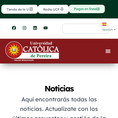
Ir
contenido
al
Pagos en línea
Tienda de la U
Radio UCP
contenido
F
I
L
Y
Search
a
n
i
o
Spanish
▼
c
s
n
u
e
t
k
t
b
a
e
u
o
g
d
b
o
r
i
e
k
a
n
m
Noticias
Aquí encontrarás todas las
noticias. Actualízate con los