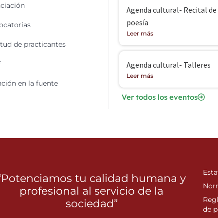
ciación
Agenda cultural- Recital de
poesía
catorias
Leer más
itud de practicantes
F
Agenda cultural- Talleres
Leer más
ción en la fuente
Ver todos los eventos
Esta
“Potenciamos tu calidad humana y
Nor
profesional al servicio de la
Reg
sociedad”
de p