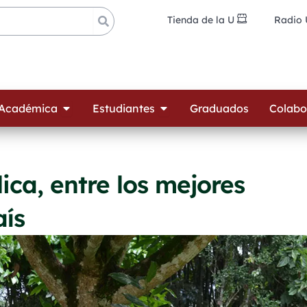
Tienda de la U
Radio
ades
Open Oferta Académica
Open Estudiantes
 Académica
Estudiantes
Graduados
Colabo
ica, entre los mejores
ís