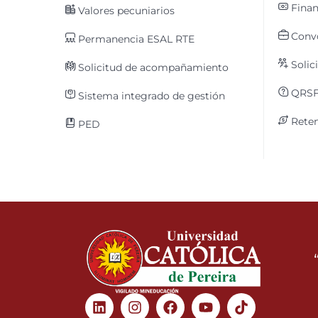
Finan
Valores pecuniarios
Convo
Permanencia ESAL RTE
Solic
Solicitud de acompañamiento
QRS
Sistema integrado de gestión
Reten
PED
Linkedin
Instagram
Facebook
Youtube