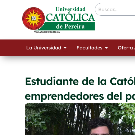
Ir
contenido
al
contenido
Open La Universidad
Open Facult
La Universidad
Facultades
Oferta
Estudiante de la Catól
emprendedores del pa