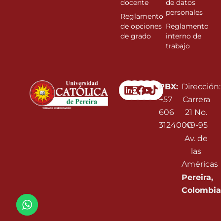
docente
de datos
personales
Reglamento
de opciones
Reglamento
de grado
interno de
trabajo
Linkedin
Instagram
Facebook
Youtube
PBX:
Dirección:
+57
Carrera
606
21 No.
3124000
49-95
Av. de
las
Américas
Pereira,
Colombia