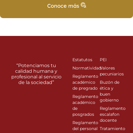
Conoce más
Estatutos
PEI
“Potenciamos tu
Normatividad
Valores
calidad humana y
pecuniarios
Reglamento
profesional al servicio
de la sociedad”
académico
Buzón de
de pregrado
ética y
buen
Reglamento
gobierno
académico
de
Reglamento
posgrados
escalafon
docente
Reglamento
del personal
Tratamiento