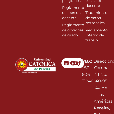
posgrados
escalafon
docente
Reglamento
del personal
Tratamiento
docente
de datos
personales
Reglamento
de opciones
Reglamento
de grado
interno de
trabajo
Linkedin
Instagram
Facebook
Youtube
PBX:
Dirección:
+57
Carrera
606
21 No.
3124000
49-95
Av. de
las
Américas
Pereira,