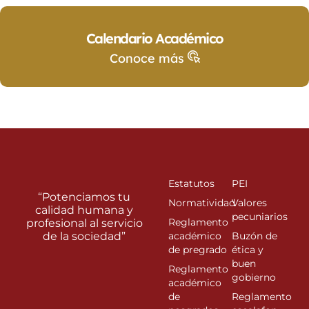
Calendario Académico
Conoce más
Estatutos
PEI
“Potenciamos tu
Normatividad
Valores
calidad humana y
pecuniarios
Reglamento
profesional al servicio
de la sociedad”
académico
Buzón de
de pregrado
ética y
buen
Reglamento
gobierno
académico
de
Reglamento