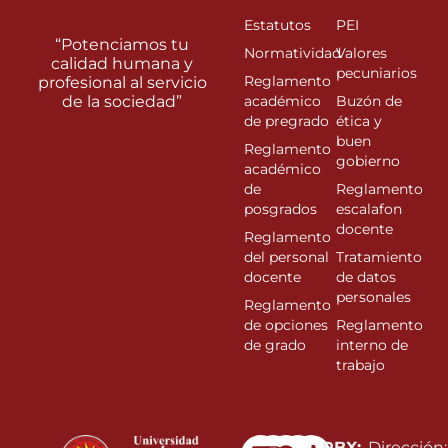
Estatutos
PEI
“Potenciamos tu
Normatividad
Valores
calidad humana y
pecuniarios
Reglamento
profesional al servicio
de la sociedad”
académico
Buzón de
de pregrado
ética y
buen
Reglamento
gobierno
académico
de
Reglamento
posgrados
escalafon
docente
Reglamento
del personal
Tratamiento
docente
de datos
personales
Reglamento
de opciones
Reglamento
de grado
interno de
trabajo
Linkedin
Instagram
Facebook
Youtube
PBX:
Dirección: