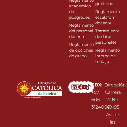
Reglamento
gobierno
académico
de
Reglamento
posgrados
escalafon
docente
Reglamento
del personal
Tratamiento
docente
de datos
personales
Reglamento
de opciones
Reglamento
de grado
interno de
trabajo
Linkedin
Instagram
Facebook
Youtube
PBX:
Dirección:
+57
Carrera
606
21 No.
3124000
49-95
Av. de
las