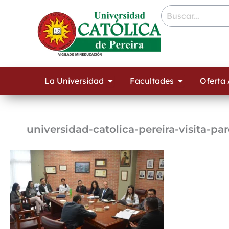
Ir
contenido
al
contenido
Open La Universidad
Open Facult
La Universidad
Facultades
Oferta
universidad-catolica-pereira-visita-pa