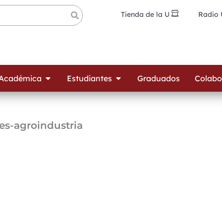
Tienda de la U
Radio
ades
Open Oferta Académica
Open Estudiantes
 Académica
Estudiantes
Graduados
Colabo
res-agroindustria