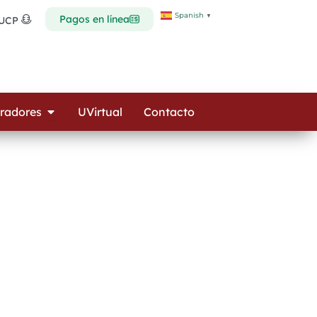
Spanish
▼
Pagos en línea
 UCP
Open Colaboradores
radores
UVirtual
Contacto