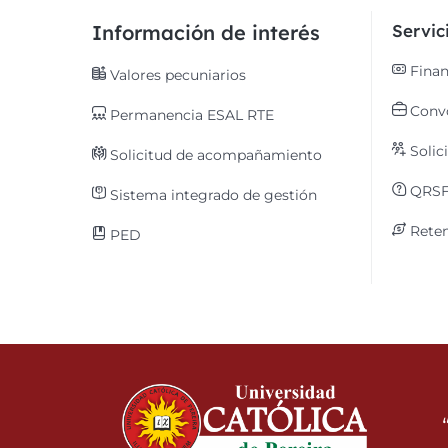
Información de interés
Servi
Finan
Valores pecuniarios
Convo
Permanencia ESAL RTE
Solic
Solicitud de acompañamiento
QRS
Sistema integrado de gestión
Reten
PED