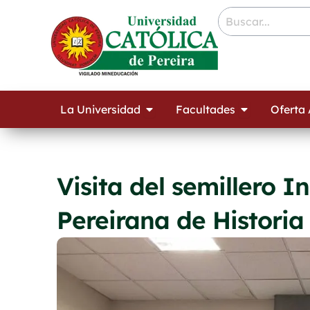
Ir
contenido
al
contenido
Open La Universidad
Open Facult
La Universidad
Facultades
Oferta
Visita del semillero I
Pereirana de Historia