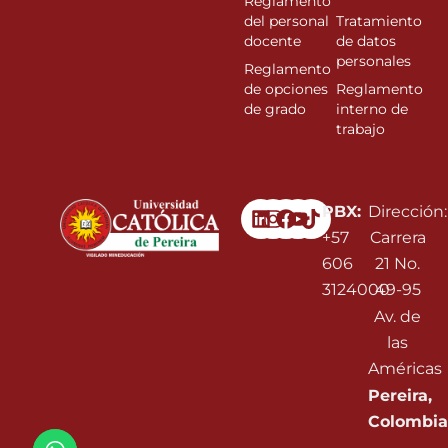
Reglamento
del personal
Tratamiento
docente
de datos
personales
Reglamento
de opciones
Reglamento
de grado
interno de
trabajo
Linkedin
Instagram
Facebook
Youtube
PBX:
Dirección:
+57
Carrera
606
21 No.
3124000
49-95
Av. de
las
Américas
Pereira,
Colombia