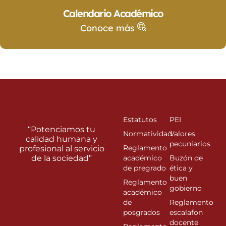
Calendario Académico
Conoce más
Estatutos
PEI
“Potenciamos tu
Normatividad
Valores
calidad humana y
pecuniarios
Reglamento
profesional al servicio
de la sociedad”
académico
Buzón de
de pregrado
ética y
buen
Reglamento
gobierno
académico
de
Reglamento
posgrados
escalafon
docente