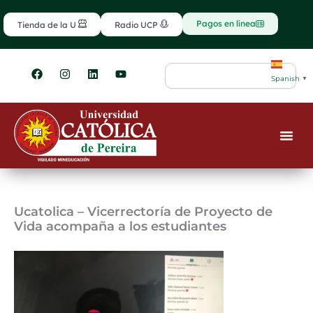
Ir
contenido
al
Pagos en línea
Tienda de la U
Radio UCP
contenido
F
I
L
Y
Search
a
n
i
o
Spanish
▼
c
s
n
u
e
t
k
t
b
a
e
u
o
g
d
b
o
r
i
e
k
a
n
m
Ucatolica – Vicerrectoría de Proyecto de
Vida acompaña a los estudiantes