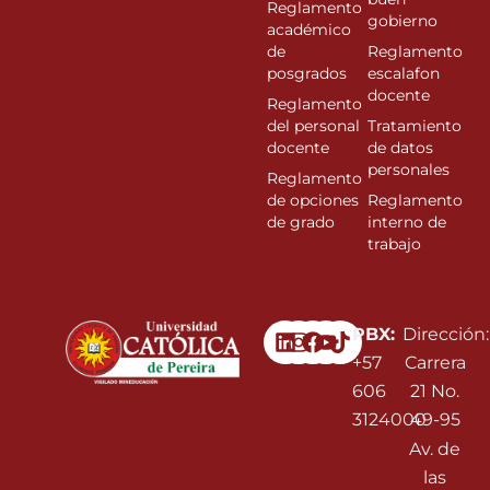
Reglamento
gobierno
académico
de
Reglamento
posgrados
escalafon
docente
Reglamento
del personal
Tratamiento
docente
de datos
personales
Reglamento
de opciones
Reglamento
de grado
interno de
trabajo
Linkedin
Instagram
Facebook
Youtube
PBX:
Dirección:
+57
Carrera
606
21 No.
3124000
49-95
Av. de
las