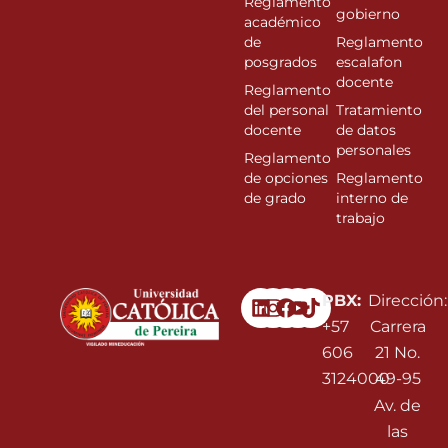
Reglamento
gobierno
académico
de
Reglamento
posgrados
escalafon
docente
Reglamento
del personal
Tratamiento
docente
de datos
personales
Reglamento
de opciones
Reglamento
de grado
interno de
trabajo
Linkedin
Instagram
Facebook
Youtube
PBX:
Dirección:
+57
Carrera
606
21 No.
3124000
49-95
Av. de
las