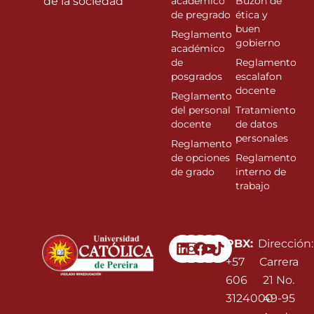
de la sociedad”
académico
Buzón de
de pregrado
ética y
buen
Reglamento
gobierno
académico
de
Reglamento
posgrados
escalafon
docente
Reglamento
del personal
Tratamiento
docente
de datos
personales
Reglamento
de opciones
Reglamento
de grado
interno de
trabajo
Linkedin
Instagram
Facebook
Youtube
PBX:
Dirección:
+57
Carrera
606
21 No.
3124000
49-95