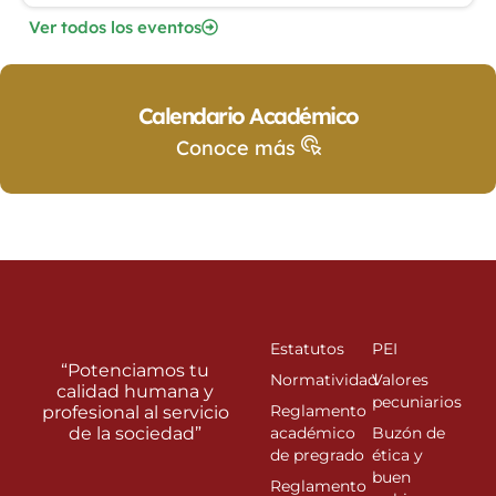
Ver todos los eventos
Calendario Académico
Conoce más
Estatutos
PEI
“Potenciamos tu
Normatividad
Valores
calidad humana y
pecuniarios
Reglamento
profesional al servicio
de la sociedad”
académico
Buzón de
de pregrado
ética y
buen
Reglamento