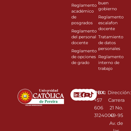
buen
Reglamento
gobierno
académico
de
Reglamento
posgrados
escalafon
docente
Reglamento
del personal
Tratamiento
docente
de datos
personales
Reglamento
de opciones
Reglamento
de grado
interno de
trabajo
Linkedin
Instagram
Facebook
Youtube
PBX:
Dirección:
+57
Carrera
606
21 No.
3124000
49-95
Av. de
las