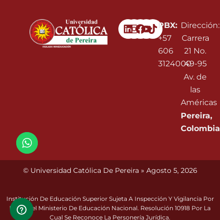
Linkedin
Instagram
Facebook
Youtube
PBX:
Dirección:
+57
Carrera
606
21 No.
3124000
49-95
Av. de
las
Américas
Pereira,
Colombia
© Universidad Católica De Pereira » Agosto 5, 2026
Institución De Educación Superior Sujeta A Inspección Y Vigilancia Por
Parte Del Ministerio De Educación Nacional. Resolución 10918 Por La
Cual Se Reconoce La Personería Jurídica.