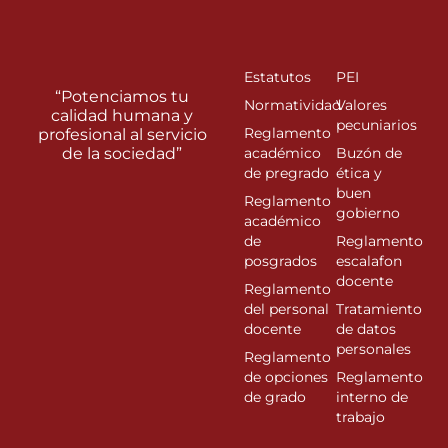
Estatutos
PEI
“Potenciamos tu
Normatividad
Valores
calidad humana y
pecuniarios
Reglamento
profesional al servicio
de la sociedad”
académico
Buzón de
de pregrado
ética y
buen
Reglamento
gobierno
académico
de
Reglamento
posgrados
escalafon
docente
Reglamento
del personal
Tratamiento
docente
de datos
personales
Reglamento
de opciones
Reglamento
de grado
interno de
trabajo