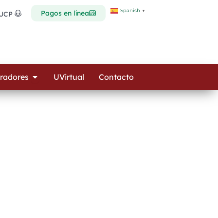
Spanish
▼
Pagos en línea
 UCP
Open Colaboradores
radores
UVirtual
Contacto