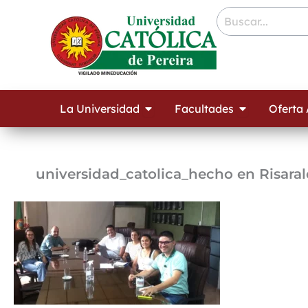
Ir
contenido
al
contenido
Open La Universidad
Open Facult
La Universidad
Facultades
Oferta
universidad_catolica_hecho en Risar