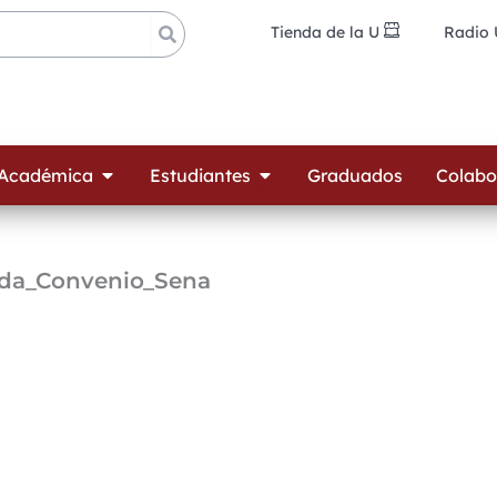
Tienda de la U
Radio
ades
Open Oferta Académica
Open Estudiantes
 Académica
Estudiantes
Graduados
Colabo
alda_Convenio_Sena