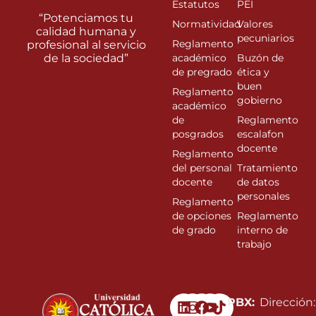
Estatutos
PEI
“Potenciamos tu
Normatividad
Valores
calidad humana y
pecuniarios
Reglamento
profesional al servicio
de la sociedad”
académico
Buzón de
de pregrado
ética y
buen
Reglamento
gobierno
académico
de
Reglamento
posgrados
escalafon
docente
Reglamento
del personal
Tratamiento
docente
de datos
personales
Reglamento
de opciones
Reglamento
de grado
interno de
trabajo
Linkedin
Instagram
Facebook
Youtube
PBX:
Dirección: