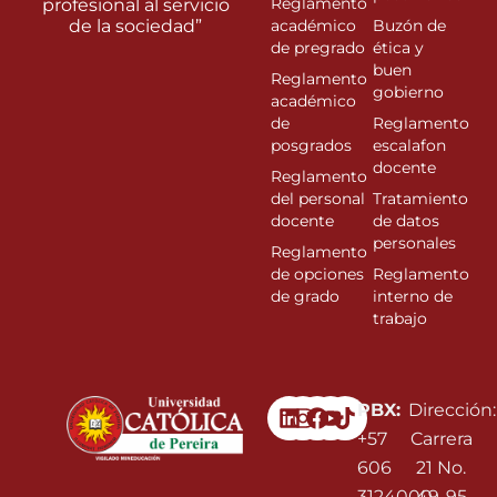
Reglamento
profesional al servicio
de la sociedad”
académico
Buzón de
de pregrado
ética y
buen
Reglamento
gobierno
académico
de
Reglamento
posgrados
escalafon
docente
Reglamento
del personal
Tratamiento
docente
de datos
personales
Reglamento
de opciones
Reglamento
de grado
interno de
trabajo
Linkedin
Instagram
Facebook
Youtube
PBX:
Dirección:
+57
Carrera
606
21 No.
3124000
49-95