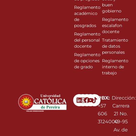
buen
Reglamento
gobierno
académico
de
Reglamento
posgrados
escalafon
docente
Reglamento
del personal
Tratamiento
docente
de datos
personales
Reglamento
de opciones
Reglamento
de grado
interno de
trabajo
Linkedin
Instagram
Facebook
Youtube
PBX:
Dirección:
+57
Carrera
606
21 No.
3124000
49-95
Av. de