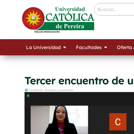
Ir
contenido
al
contenido
Open La Universidad
Open Facult
La Universidad
Facultades
Oferta
Tercer encuentro de u