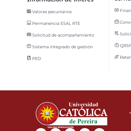
Finan
Valores pecuniarios
Convo
Permanencia ESAL RTE
Solic
Solicitud de acompañamiento
QRS
Sistema integrado de gestión
Reten
PED
Linkedin
Instagram
Facebook
Youtube