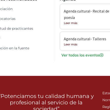
ciación
Agenda cultural- Recital de
poesía
catorias
Leer más
itud de practicantes
F
Agenda cultural- Talleres
Leer más
ción en la fuente
Ver todos los eventos
Esta
“Potenciamos tu calidad humana y
Nor
profesional al servicio de la
Reg
sociedad”