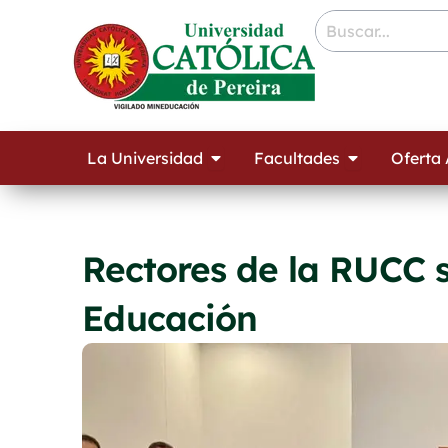
Ir
contenido
al
contenido
Open La Universidad
Open Facult
La Universidad
Facultades
Oferta
Rectores de la RUCC s
Educación