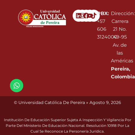
Linkedin
Instagram
Facebook
Youtube
PBX:
Dirección:
+57
Carrera
606
21 No.
3124000
49-95
Av. de
las
Américas
Pereira,
Colombia
© Universidad Católica De Pereira » Agosto 9, 2026
Institución De Educación Superior Sujeta A Inspección Y Vigilancia Por
Parte Del Ministerio De Educación Nacional. Resolución 10918 Por La
Cual Se Reconoce La Personería Jurídica.