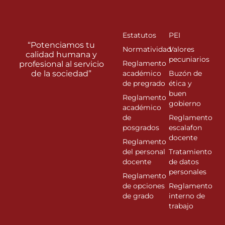
Estatutos
PEI
“Potenciamos tu
Normatividad
Valores
calidad humana y
pecuniarios
Reglamento
profesional al servicio
de la sociedad”
académico
Buzón de
de pregrado
ética y
buen
Reglamento
gobierno
académico
de
Reglamento
posgrados
escalafon
docente
Reglamento
del personal
Tratamiento
docente
de datos
personales
Reglamento
de opciones
Reglamento
de grado
interno de
trabajo