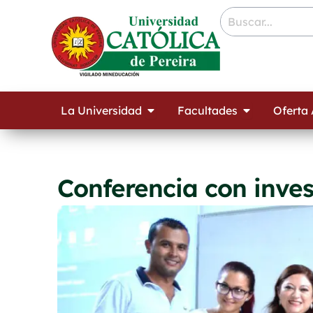
Ir
contenido
al
contenido
Open La Universidad
Open Facult
La Universidad
Facultades
Oferta
Conferencia con inve