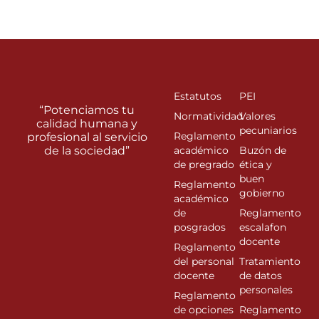
Estatutos
PEI
“Potenciamos tu
Normatividad
Valores
calidad humana y
pecuniarios
Reglamento
profesional al servicio
de la sociedad”
académico
Buzón de
de pregrado
ética y
buen
Reglamento
gobierno
académico
de
Reglamento
posgrados
escalafon
docente
Reglamento
del personal
Tratamiento
docente
de datos
personales
Reglamento
de opciones
Reglamento