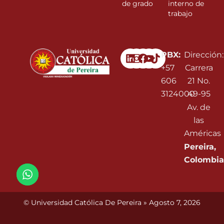
de grado
interno de
trabajo
Linkedin
Instagram
Facebook
Youtube
PBX:
Dirección:
+57
Carrera
606
21 No.
3124000
49-95
Av. de
las
Américas
Pereira,
Colombia
© Universidad Católica De Pereira » Agosto 7, 2026