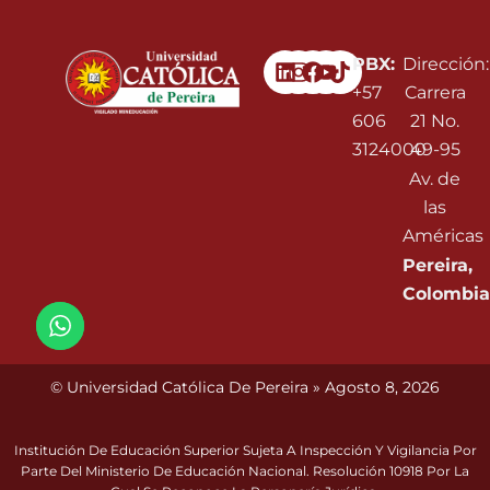
Linkedin
Instagram
Facebook
Youtube
PBX:
Dirección:
+57
Carrera
606
21 No.
3124000
49-95
Av. de
las
Américas
Pereira,
Colombia
© Universidad Católica De Pereira » Agosto 8, 2026
Institución De Educación Superior Sujeta A Inspección Y Vigilancia Por
Parte Del Ministerio De Educación Nacional. Resolución 10918 Por La