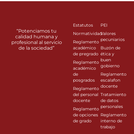
Estatutos
PEI
“Potenciamos tu
Normatividad
Valores
calidad humana y
pecuniarios
Reglamento
profesional al servicio
de la sociedad”
académico
Buzón de
de pregrado
ética y
buen
Reglamento
gobierno
académico
de
Reglamento
posgrados
escalafon
docente
Reglamento
del personal
Tratamiento
docente
de datos
personales
Reglamento
de opciones
Reglamento
de grado
interno de
trabajo