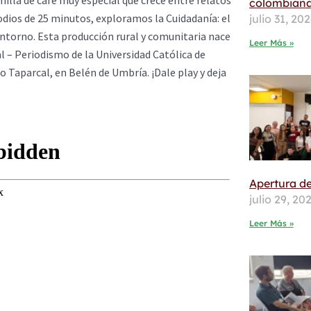
emilla de café muy especial que crece entre relatos
colombiana
odios de 25 minutos, exploramos la Cuidadanía: el
julio 31, 20
entorno. Esta producción rural y comunitaria nace
Leer Más »
l – Periodismo de la Universidad Católica de
o Taparcal, en Belén de Umbría. ¡Dale play y deja
Apertura de
julio 29, 20
Leer Más »