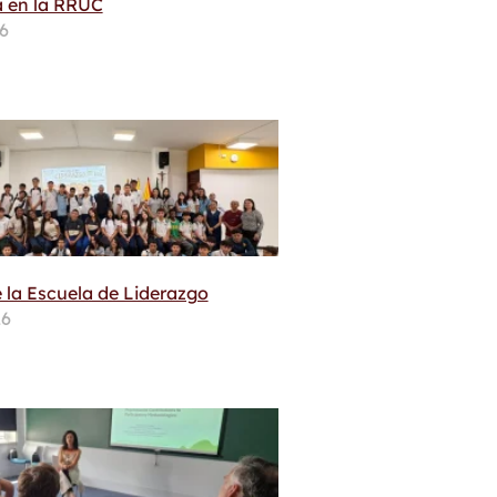
 en la RRUC
26
 la Escuela de Liderazgo
26