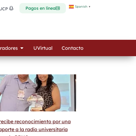
Spanish
▼
Pagos en línea
 UCP
Open Colaboradores
radores
UVirtual
Contacto
recibe reconocimiento por una
porte a la radio universitaria