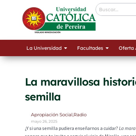
Ir
contenido
al
contenido
Open La Universidad
Open Facult
La Universidad
Facultades
Oferta
La maravillosa histori
semilla
Apropiación Social
,
Radio
mayo 26, 2025
¿Y si una semilla pudiera enseñarnos a cuidar?
La marav