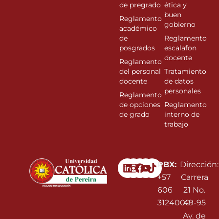
de pregrado
ética y
buen
Reglamento
gobierno
académico
de
Reglamento
posgrados
escalafon
docente
Reglamento
del personal
Tratamiento
docente
de datos
personales
Reglamento
de opciones
Reglamento
de grado
interno de
trabajo
Linkedin
Instagram
Facebook
Youtube
PBX:
Dirección:
+57
Carrera
606
21 No.
3124000
49-95
Av. de