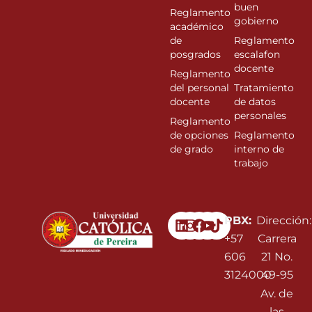
buen
Reglamento
gobierno
académico
de
Reglamento
posgrados
escalafon
docente
Reglamento
del personal
Tratamiento
docente
de datos
personales
Reglamento
de opciones
Reglamento
de grado
interno de
trabajo
Linkedin
Instagram
Facebook
Youtube
PBX:
Dirección:
+57
Carrera
606
21 No.
3124000
49-95
Av. de
las