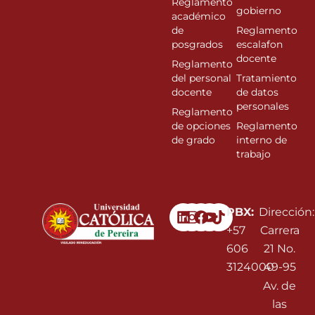
Reglamento
gobierno
académico
de
Reglamento
posgrados
escalafon
docente
Reglamento
del personal
Tratamiento
docente
de datos
personales
Reglamento
de opciones
Reglamento
de grado
interno de
trabajo
Linkedin
Instagram
Facebook
Youtube
PBX:
Dirección:
+57
Carrera
606
21 No.
3124000
49-95
Av. de
las