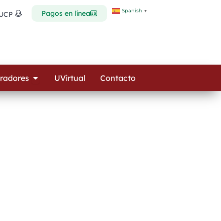
Spanish
▼
Pagos en línea
 UCP
Open Colaboradores
radores
UVirtual
Contacto