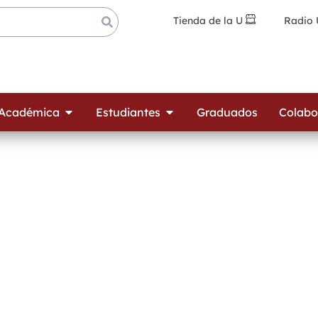
Tienda de la U
Radio
ades
Open Oferta Académica
Open Estudiantes
 Académica
Estudiantes
Graduados
Colabo