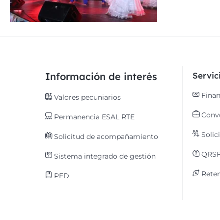
Información de interés
Servi
Finan
Valores pecuniarios
Convo
Permanencia ESAL RTE
Solic
Solicitud de acompañamiento
QRS
Sistema integrado de gestión
Reten
PED