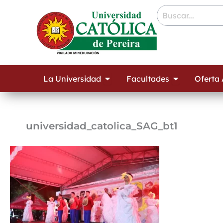
Ir
contenido
al
contenido
Open La Universidad
Open Facult
La Universidad
Facultades
Oferta
universidad_catolica_SAG_bt1