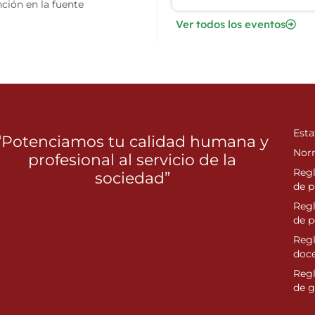
ción en la fuente
Ver todos los eventos
Esta
“Potenciamos tu calidad humana y
Nor
profesional al servicio de la
Reg
sociedad”
de p
Reg
de 
Regl
doc
Reg
de g