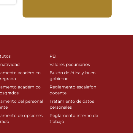
tutos
PEI
matividad
Valores pecuniarios
lamento académico
Buzón de ética y buen
regrado
gobierno
lamento académico
Reglamento escalafon
posgrados
docente
amento del personal
Tratamiento de datos
ente
personales
lamento de opciones
Reglamento interno de
rado
trabajo