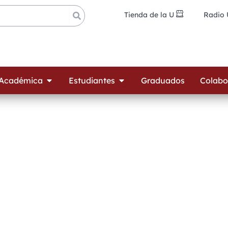
Tienda de la U
Radio
ades
Open Oferta Académica
Open Estudiantes
 Académica
Estudiantes
Graduados
Colabo