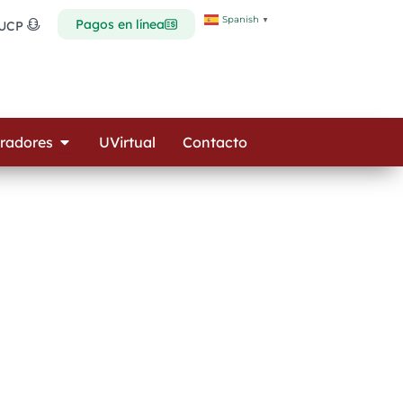
Spanish
▼
Pagos en línea
 UCP
Open Colaboradores
radores
UVirtual
Contacto