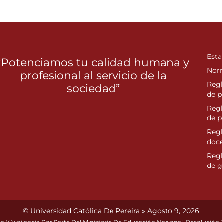
Esta
“Potenciamos tu calidad humana y
Nor
profesional al servicio de la
Reg
sociedad”
de p
Reg
de 
Regl
doc
Reg
de g
© Universidad Católica De Pereira » Agosto 9, 2026
n Y Vigilancia Por Parte Del Ministerio De Educación Nacional. Resolución 