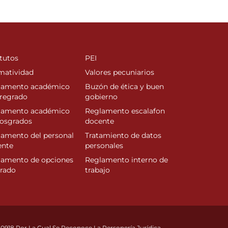
tutos
PEI
matividad
Valores pecuniarios
lamento académico
Buzón de ética y buen
regrado
gobierno
lamento académico
Reglamento escalafon
posgrados
docente
amento del personal
Tratamiento de datos
ente
personales
lamento de opciones
Reglamento interno de
rado
trabajo
10918 Por La Cual Se Reconoce La Personería Jurídica.