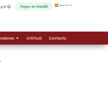
Spanish
▼
Pagos en línea
 UCP
Open Colaboradores
radores
UVirtual
Contacto
o