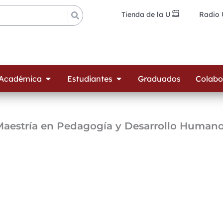
Tienda de la U
Radio
ades
Open Oferta Académica
Open Estudiantes
 Académica
Estudiantes
Graduados
Colabo
 Maestría en Pedagogía y Desarrollo Human