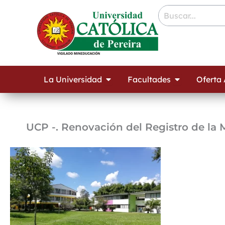
Ir
contenido
al
contenido
Open La Universidad
Open Facult
La Universidad
Facultades
Oferta
UCP -. Renovación del Registro de la