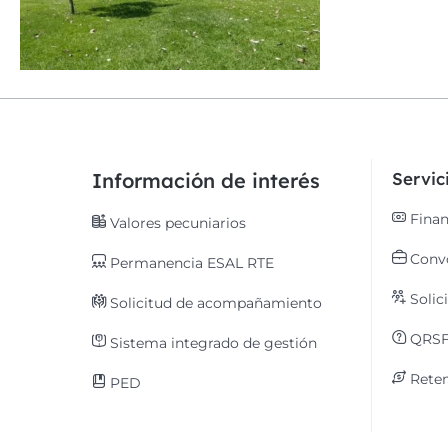
Información de interés
Servi
Finan
Valores pecuniarios
Convo
Permanencia ESAL RTE
Solic
Solicitud de acompañamiento
QRS
Sistema integrado de gestión
Reten
PED