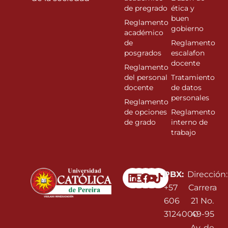
de pregrado
ética y
buen
Reglamento
gobierno
académico
de
Reglamento
posgrados
escalafon
docente
Reglamento
del personal
Tratamiento
docente
de datos
personales
Reglamento
de opciones
Reglamento
de grado
interno de
trabajo
Linkedin
Instagram
Facebook
Youtube
PBX:
Dirección:
+57
Carrera
606
21 No.
3124000
49-95
Av. de