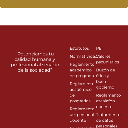
Estatutos
PEI
“Potenciamos tu
Normatividad
Valores
calidad humana y
pecuniarios
Reglamento
profesional al servicio
de la sociedad”
académico
Buzón de
de pregrado
ética y
buen
Reglamento
gobierno
académico
de
Reglamento
posgrados
escalafon
docente
Reglamento
del personal
Tratamiento
docente
de datos
personales