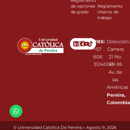
Reglamento
de opciones
Reglamento
de grado
interno de
trabajo
Linkedin
Instagram
Facebook
Youtube
PBX:
Dirección:
+57
Carrera
606
21 No.
3124000
49-95
Av. de
las
Américas
Pereira,
Colombia
© Universidad Católica De Pereira » Agosto 9, 2026