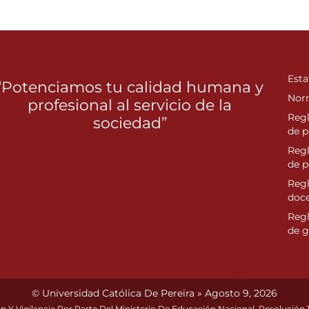
Esta
“Potenciamos tu calidad humana y
Nor
profesional al servicio de la
Reg
sociedad”
de p
Reg
de 
Regl
doc
Reg
de g
© Universidad Católica De Pereira » Agosto 9, 2026
n Y Vigilancia Por Parte Del Ministerio De Educación Nacional. Resolución 