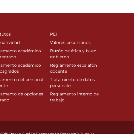
tutos
PEI
matividad
Valores pecuniarios
lamento académico
Buzón de ética y buen
regrado
gobierno
lamento académico
Reglamento escalafon
posgrados
docente
amento del personal
Tratamiento de datos
ente
personales
lamento de opciones
Reglamento interno de
rado
trabajo
10918 Por La Cual Se Reconoce La Personería Jurídica.