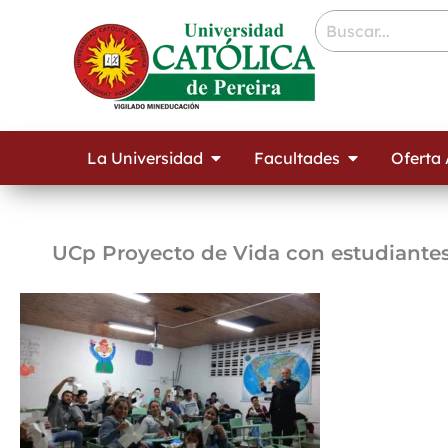
Ir
contenido
al
contenido
Open La Universidad
Open Facult
La Universidad
Facultades
Oferta
UCp Proyecto de Vida con estudiante