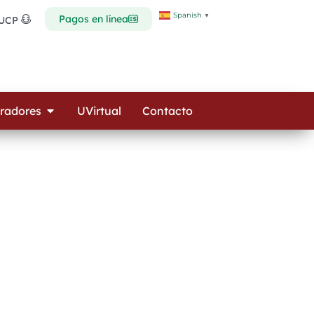
Spanish
▼
Pagos en línea
 UCP
Open Colaboradores
radores
UVirtual
Contacto