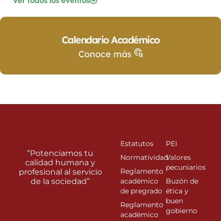
Ver todos los eventos
Calendario Académico
Conoce más
Estatutos
PEI
“Potenciamos tu
Normatividad
Valores
calidad humana y
pecuniarios
Reglamento
profesional al servicio
de la sociedad”
académico
Buzón de
de pregrado
ética y
buen
Reglamento
gobierno
académico