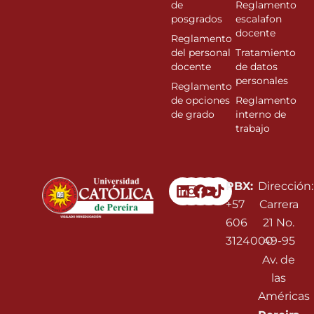
de
Reglamento
posgrados
escalafon
docente
Reglamento
del personal
Tratamiento
docente
de datos
personales
Reglamento
de opciones
Reglamento
de grado
interno de
trabajo
Linkedin
Instagram
Facebook
Youtube
PBX:
Dirección:
+57
Carrera
606
21 No.
3124000
49-95
Av. de
las
Américas