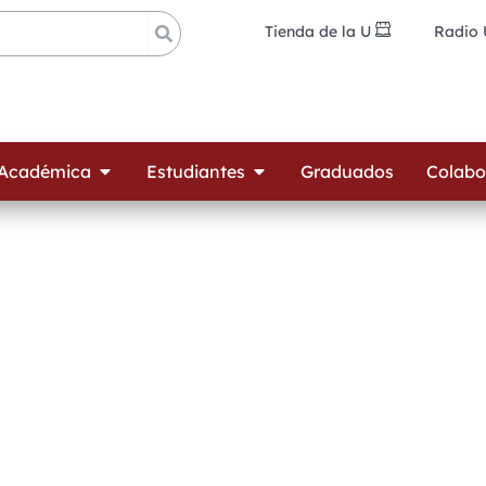
Tienda de la U
Radio
ades
Open Oferta Académica
Open Estudiantes
 Académica
Estudiantes
Graduados
Colabo