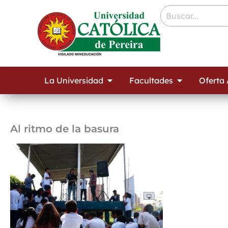
Ir
contenido
al
contenido
Open La Universidad
Open Facult
La Universidad
Facultades
Oferta
Al ritmo de la basura