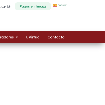
Spanish
▼
Pagos en línea
 UCP
Open Colaboradores
radores
UVirtual
Contacto