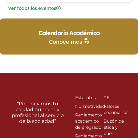
Ver todos los eventos
Calendario Académico
Conoce más
Estatutos
PEI
“Potenciamos tu
Normatividad
Valores
calidad humana y
pecuniarios
Reglamento
profesional al servicio
de la sociedad”
académico
Buzón de
de pregrado
ética y
buen
Reglamento