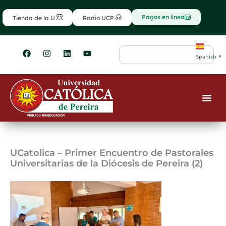
Ir
contenido
al
Pagos en línea
Tienda de la U
Radio UCP
contenido
F
I
L
Y
Search
a
n
i
o
Spanish
▼
c
s
n
u
e
t
k
t
b
a
e
u
o
g
d
b
o
r
i
e
k
a
n
m
UCatolica – Primer Encuentro de Pastorales
Universitarias de la Diócesis de Pereira (2)