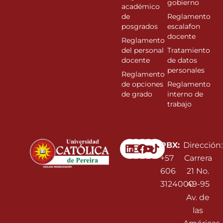
gobierno
académico
de
Reglamento
posgrados
escalafon
docente
Reglamento
del personal
Tratamiento
docente
de datos
personales
Reglamento
de opciones
Reglamento
de grado
interno de
trabajo
Linkedin
Instagram
Facebook
Youtube
PBX:
Dirección:
+57
Carrera
606
21 No.
3124000
49-95
Av. de
las