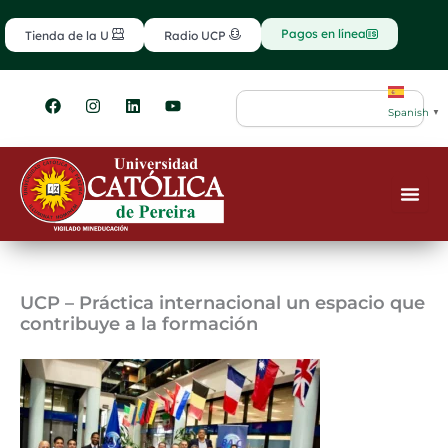
Ir
contenido
al
Pagos en línea
Tienda de la U
Radio UCP
contenido
F
I
L
Y
Search
a
n
i
o
Spanish
▼
c
s
n
u
e
t
k
t
b
a
e
u
o
g
d
b
o
r
i
e
k
a
n
m
UCP – Práctica internacional un espacio que
contribuye a la formación