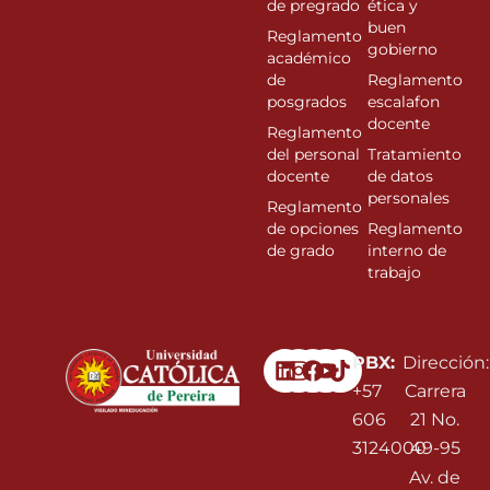
de pregrado
ética y
buen
Reglamento
gobierno
académico
de
Reglamento
posgrados
escalafon
docente
Reglamento
del personal
Tratamiento
docente
de datos
personales
Reglamento
de opciones
Reglamento
de grado
interno de
trabajo
Linkedin
Instagram
Facebook
Youtube
PBX:
Dirección:
+57
Carrera
606
21 No.
3124000
49-95
Av. de