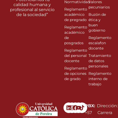
Normatividad
Valores
calidad humana y
pecuniarios
Reglamento
profesional al servicio
de la sociedad”
académico
Buzón de
de pregrado
ética y
buen
Reglamento
gobierno
académico
de
Reglamento
posgrados
escalafon
docente
Reglamento
del personal
Tratamiento
docente
de datos
personales
Reglamento
de opciones
Reglamento
de grado
interno de
trabajo
Linkedin
Instagram
Facebook
Youtube
PBX:
Dirección:
+57
Carrera