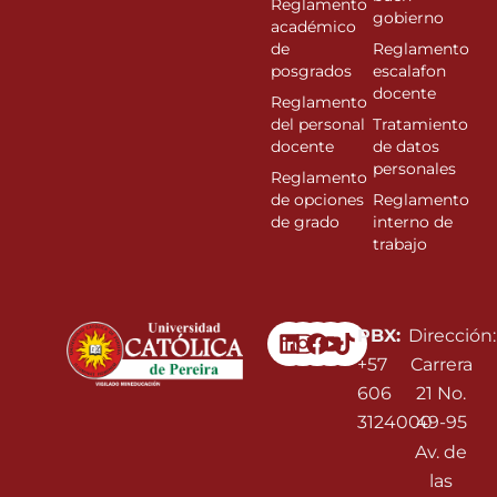
Reglamento
gobierno
académico
de
Reglamento
posgrados
escalafon
docente
Reglamento
del personal
Tratamiento
docente
de datos
personales
Reglamento
de opciones
Reglamento
de grado
interno de
trabajo
Linkedin
Instagram
Facebook
Youtube
PBX:
Dirección:
+57
Carrera
606
21 No.
3124000
49-95
Av. de
las