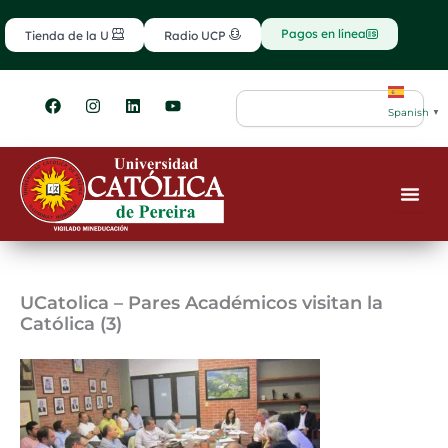
Ir
contenido
al
Pagos en línea
Tienda de la U
Radio UCP
contenido
F
I
L
Y
Search
a
n
i
o
Spanish
▼
c
s
n
u
e
t
k
t
b
a
e
u
o
g
d
b
o
r
i
e
k
a
n
m
UCatolica – Pares Académicos visitan la
Católica (3)