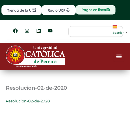
Ir
contenido
al
Pagos en línea
Tienda de la U
Radio UCP
contenido
F
I
L
Y
Search
a
n
i
o
Spanish
▼
c
s
n
u
e
t
k
t
b
a
e
u
o
g
d
b
o
r
i
e
k
a
n
m
Resolucion-02-de-2020
Resolucion-02-de-2020