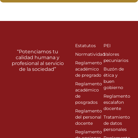
Estatutos
PEI
“Potenciamos tu
Normatividad
Valores
calidad humana y
pecuniarios
Reglamento
profesional al servicio
de la sociedad”
académico
Buzón de
de pregrado
ética y
buen
Reglamento
gobierno
académico
de
Reglamento
posgrados
escalafon
docente
Reglamento
del personal
Tratamiento
docente
de datos
personales
Reglamento