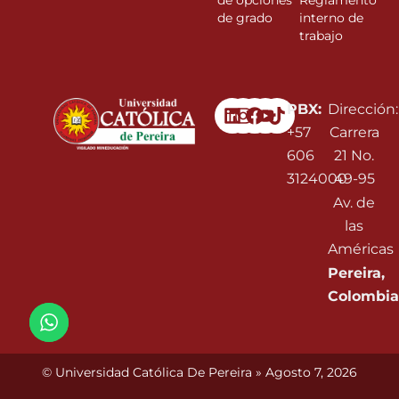
de opciones
Reglamento
de grado
interno de
trabajo
Linkedin
Instagram
Facebook
Youtube
PBX:
Dirección:
+57
Carrera
606
21 No.
3124000
49-95
Av. de
las
Américas
Pereira,
Colombia
© Universidad Católica De Pereira » Agosto 7, 2026