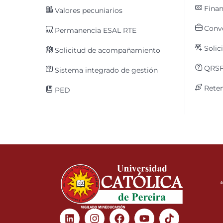
Finan
Valores pecuniarios
Convo
Permanencia ESAL RTE
Solic
Solicitud de acompañamiento
QRS
Sistema integrado de gestión
Reten
PED
Linkedin
Instagram
Facebook
Youtube