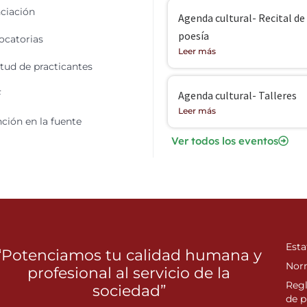
ciación
Agenda cultural- Recital de
poesía
catorias
Leer más
itud de practicantes
F
Agenda cultural- Talleres
Leer más
ción en la fuente
Ver todos los eventos
Esta
“Potenciamos tu calidad humana y
Nor
profesional al servicio de la
Reg
sociedad”
de p