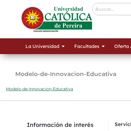
Ir
contenido
al
contenido
Open La Universidad
Open Facult
La Universidad
Facultades
Oferta
Modelo-de-Innovacion-Educativa
Modelo-de-Innovacion-Educativa
Información de interés
Servi