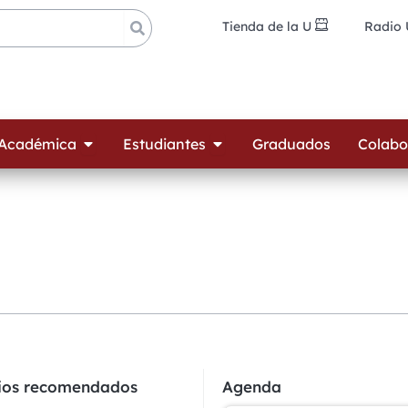
Tienda de la U
Radio
ades
Open Oferta Académica
Open Estudiantes
 Académica
Estudiantes
Graduados
Colabo
cios recomendados
Agenda