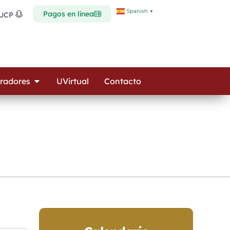
Spanish
▼
Pagos en línea
 UCP
Open Colaboradores
radores
UVirtual
Contacto