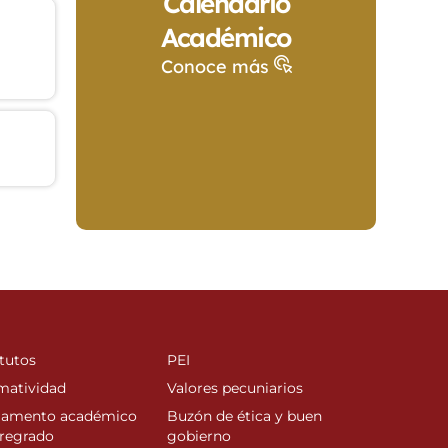
Calendario
Académico
Conoce más
tutos
PEI
matividad
Valores pecuniarios
lamento académico
Buzón de ética y buen
regrado
gobierno